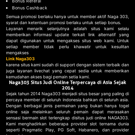
Bonus Referal
Bonus Cashback
Semua promosi berlaku hanya untuk member aktif Naga 303,
syarat dan ketentuan promosi berlaku untuk setiap bonus.
Layanan menarik selanjutnya adalah situs kami selalu
memberikan informasi update terkait link alternatif yang
dapat digunakan untuk mengakses situs web kami. Untuk
setiap member tidak perlu khawatir untuk kesulitan
mengakses
Link Naga303
karena situs kami sudah di support dengan sistem terbaik dan
juga layanan livechat yang cepat sedia untuk memberikan
kemudahan akses bagi pemain setia kami.
Naga303 Situs Judi Online Terpercaya di Asia Sejak
2014
Sejak tahun 2014 Naga303 menjadi situs besar yang paling di
percaya member di seluruh indonesia bahkan di seluruh asia.
Dengan berbagai jenis permainan yang bukan hanya togel
online saja melainkan seluruh pemain dapat merasakan
sensasi bermain slot terlengkap disitus judi online NAGA303.
Kami menghadirkan beberapa provider slot ternama dunia
seperti Pragmatic Play, PG Soft, Habanero, dan provider