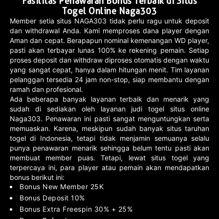
Fasilitas Penawaran Bonus Terbaik di Situs
Togel Online Naga303
Member setia situs NAGA303 tidak perlu ragu untuk deposit
dan withdrawal Anda. Kami memproses dana player dengan
Aman dan cepat. Berapapun nominal kemenangan WD player,
pasti akan terbayar lunas 100% ke rekening pemain. Setiap
proses deposit dan withdraw diproses otomatis dengan waktu
yang sangat cepat, hanya dalam hitungan menit. Tim layanan
pelanggan tersedia 24 jam non-stop, siap membantu dengan
ramah dan profesional.
Ada beberapa banyak layanan terbaik dan menarik yang
sudah di sediakan oleh layanan judi togel situs online
Naga303. Penawaran ini pasti sangat menguntungkan serta
memuaskan. Karena, meskipun sudah banyak situs taruhan
togel di Indonesia, tetapi tidak menjamin semuanya selalu
punya penawaran menarik sehingga belum tentu pasti akan
membuat member puas. Tetapi, lewat situs togel yang
terpercaya ini, para player atau pemain akan mendapatkan
bonus berikut ini:
Bonus New Member 25K
Bonus Deposit 10%
Bonus Extra Freespin 30% + 25%