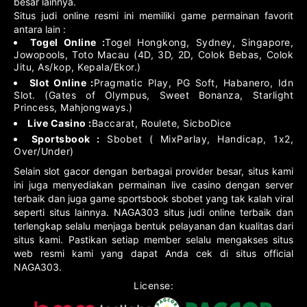
besar lainnya.
Situs judi online resmi ini memiliki game permainan favorit
antara lain :
Togel Online :
Togel Hongkong, Sydney, Singapore,
Jowopools, Toto Macau (4D, 3D, 2D, Colok Bebas, Colok
Jitu, As/kop, Kepala/Ekor.)
Slot Online :
Pragmatic Play, PG Soft, Habanero, Idn
Slot. (Gates of Olympus, Sweet Bonanza, Starlight
Princess, Mahjongways.)
Live Casino :
Baccarat, Roulete, SicboDice
Sportsbook :
Sbobet ( MixParlay, Handicap, 1x2,
Over/Under)
Selain slot gacor dengan berbagai provider besar, situs kami
ini juga menyediakan permainan live casino dengan server
terbaik dan juga game sportsbook sbobet yang tak kalah viral
seperti situs lainnya. NAGA303 situs judi online terbaik dan
terlengkap selalu menjaga bentuk pelayanan dan kualitas dari
situs kami. Pastikan setiap member selalu mengakses situs
web resmi kami yang dapat Anda cek di situs official
NAGA303.
License: